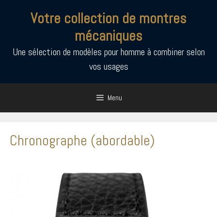
Aller
Votre collection de montres
au
contenu
mécaniques
Une sélection de modèles pour homme à combiner selon
vos usages
Menu
Chronographe (abordable)