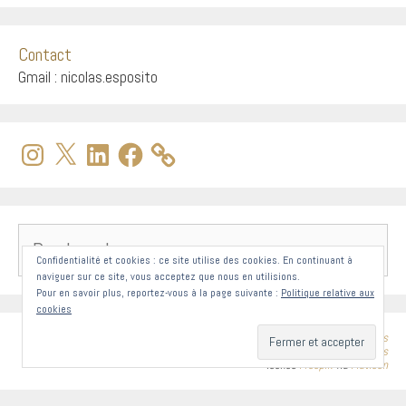
Contact
Gmail : nicolas.esposito
Instagram
X
LinkedIn
Facebook
Rechercher :
Confidentialité et cookies : ce site utilise des cookies. En continuant à
naviguer sur ce site, vous acceptez que nous en utilisions.
Pour en savoir plus, reportez-vous à la page suivante :
Politique relative aux
cookies
CMS
WordPress
Modèle
GeneratePress
Icônes
Freepik
via
FlatIcon