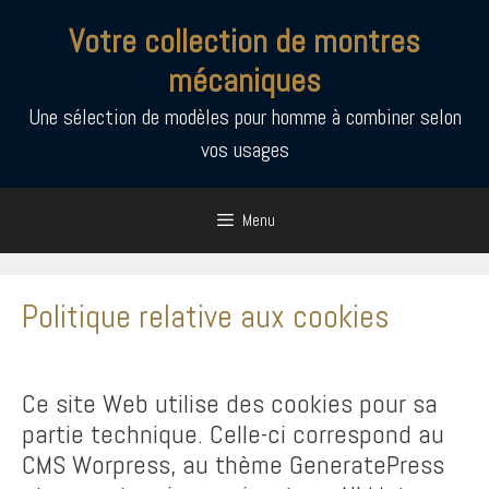
Aller
Votre collection de montres
au
contenu
mécaniques
Une sélection de modèles pour homme à combiner selon
vos usages
Menu
Politique relative aux cookies
Ce site Web utilise des cookies pour sa
partie technique. Celle-ci correspond au
CMS Worpress, au thème GeneratePress