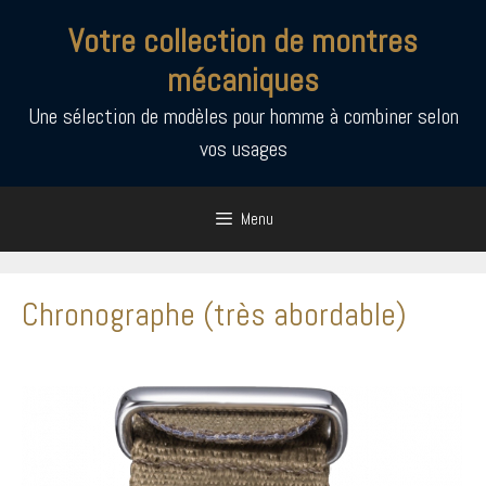
Aller
Votre collection de montres
au
contenu
mécaniques
Une sélection de modèles pour homme à combiner selon
vos usages
Menu
Chronographe (très abordable)