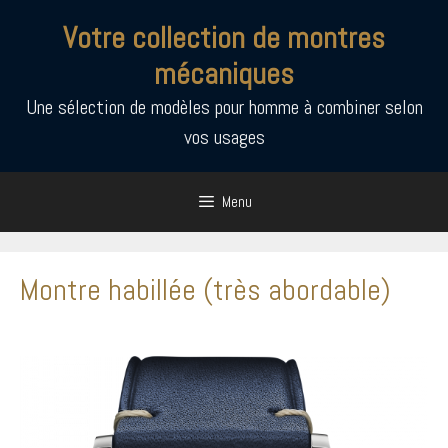
Aller
Votre collection de montres
au
contenu
mécaniques
Une sélection de modèles pour homme à combiner selon
vos usages
Menu
Montre habillée (très abordable)