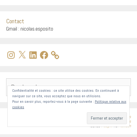
Contact
Gmail : nicolas.esposito
Instagram
X
LinkedIn
Facebook
Rechercher :
Confidentialité et cookies : ce site utilise des cookies. En continuant à
naviguer sur ce site, vous acceptez que nous en utilisions.
Pour en savoir plus, reportez-vous à la page suivante :
Politique relative aux
cookies
CMS
WordPress
Modèle
GeneratePress
Icônes
Freepik
via
FlatIcon