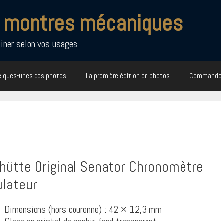
de montres mécaniques
iner selon vos usages
elques-unes des photos
La première édition en photos
Commande
hütte Original Senator Chronomètre
ulateur
Dimensions (hors couronne) : 42 × 12,3 mm